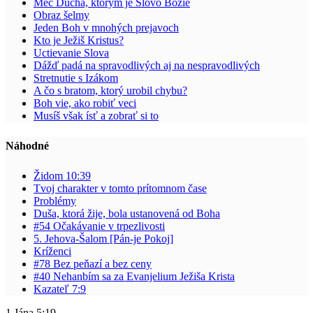
Meč Ducha, ktorým je Slovo Božie
Obraz šelmy
Jeden Boh v mnohých prejavoch
Kto je Ježiš Kristus?
Uctievanie Slova
Dážď padá na spravodlivých aj na nespravodlivých
Stretnutie s Izákom
A čo s bratom, ktorý urobil chybu?
Boh vie, ako robiť veci
Musíš však ísť a zobrať si to
Náhodné
Židom 10:39
Tvoj charakter v tomto prítomnom čase
Problémy
Duša, ktorá žije, bola ustanovená od Boha
#54 Očakávanie v trpezlivosti
5. Jehova-Šalom [Pán-je Pokoj]
Kríženci
#78 Bez peňazí a bez ceny
#40 Nehanbím sa za Evanjelium Ježiša Krista
Kazateľ 7:9
1.Jána 5:19