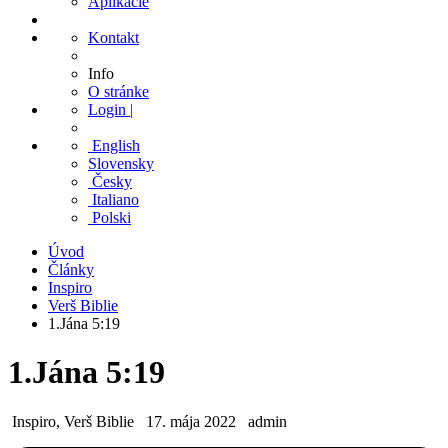
Aplikácie
Kontakt
Info
O stránke
Login |
English
Slovensky
Česky
Italiano
Polski
Úvod
Články
Inspiro
Verš Biblie
1.Jána 5:19
1.Jána 5:19
Inspiro, Verš Biblie
17. mája 2022
admin