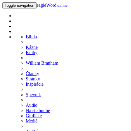
eagleWord
Toggle navigation
.online
Biblia
Kázne
Knihy
William Branham
Články
Stránky
Inšpirácie
Spevník
Audio
Na stiahnutie
Grafické
Médiá