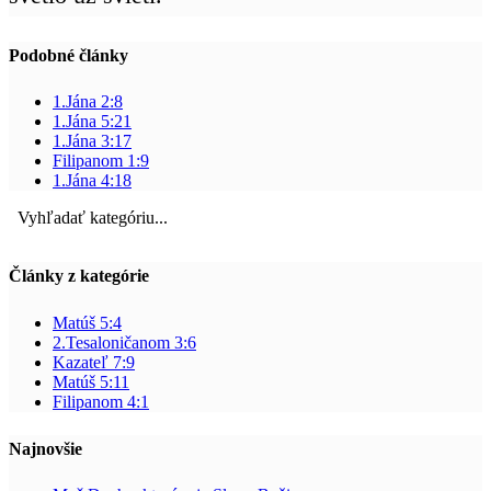
Podobné články
1.Jána 2:8
1.Jána 5:21
1.Jána 3:17
Filipanom 1:9
1.Jána 4:18
Vyhľadať kategóriu...
Články z kategórie
Matúš 5:4
2.Tesaloničanom 3:6
Kazateľ 7:9
Matúš 5:11
Filipanom 4:1
Najnovšie