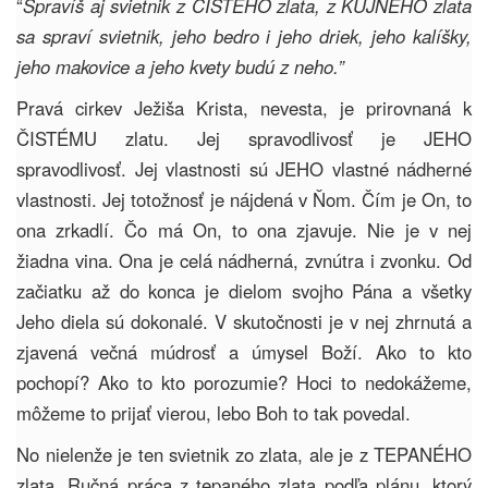
“
Spravíš aj svietnik z ČISTÉHO zlata, z KUJNÉHO zlata
sa spraví svietnik, jeho bedro i jeho driek, jeho kalíšky,
jeho makovice a jeho kvety budú z neho.”
Pravá cirkev Ježiša Krista, nevesta, je prirovnaná k
ČISTÉMU zlatu. Jej spravodlivosť je JEHO
spravodlivosť. Jej vlastnosti sú JEHO vlastné nádherné
vlastnosti. Jej totožnosť je nájdená v Ňom. Čím je On, to
ona zrkadlí. Čo má On, to ona zjavuje. Nie je v nej
žiadna vina. Ona je celá nádherná, zvnútra i zvonku. Od
začiatku až do konca je dielom svojho Pána a všetky
Jeho diela sú dokonalé. V skutočnosti je v nej zhrnutá a
zjavená večná múdrosť a úmysel Boží. Ako to kto
pochopí? Ako to kto porozumie? Hoci to nedokážeme,
môžeme to prijať vierou, lebo Boh to tak povedal.
No nielenže je ten svietnik zo zlata, ale je z TEPANÉHO
zlata. Ručná práca z tepaného zlata podľa plánu, ktorý