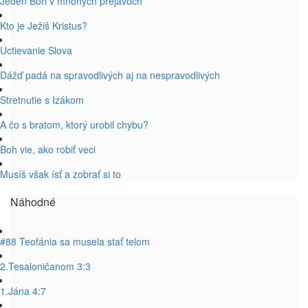
Jeden Boh v mnohých prejavoch
Kto je Ježiš Kristus?
Uctievanie Slova
Dážď padá na spravodlivých aj na nespravodlivých
Stretnutie s Izákom
A čo s bratom, ktorý urobil chybu?
Boh vie, ako robiť veci
Musíš však ísť a zobrať si to
Náhodné
#88 Teofánia sa musela stať telom
2.Tesaloničanom 3:3
1.Jána 4:7