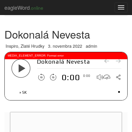
Úvod
Články
Inspiro
Zlaté Hrudky
eagleWord
.online
Toggl
Dokonalá Nevesta
navig
Dokonalá Nevesta
Inspiro, Zlaté Hrudky
3. novembra 2022
admin
MEDIA_ELEMENT_ERROR: Format error
Dokonalá Nevesta
0:00
0:00
» SK