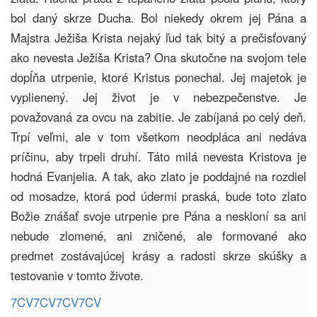
bol daný skrze Ducha. Bol niekedy okrem jej Pána a
Majstra Ježiša Krista nejaký ľud tak bitý a prečisťovaný
ako nevesta Ježiša Krista? Ona skutočne na svojom tele
dopĺňa utrpenie, ktoré Kristus ponechal. Jej majetok je
vyplienený. Jej život je v nebezpečenstve. Je
považovaná za ovcu na zabitie. Je zabíjaná po celý deň.
Trpí veľmi, ale v tom všetkom neodpláca ani nedáva
príčinu, aby trpeli druhí. Táto milá nevesta Kristova je
hodná Evanjelia. A tak, ako zlato je poddajné na rozdiel
od mosadze, ktorá pod údermi praská, bude toto zlato
Božie znášať svoje utrpenie pre Pána a neskloní sa ani
nebude zlomené, ani zničené, ale formované ako
predmet zostávajúcej krásy a radosti skrze skúšky a
testovanie v tomto živote.
7CV
7CV
7CV
7CV